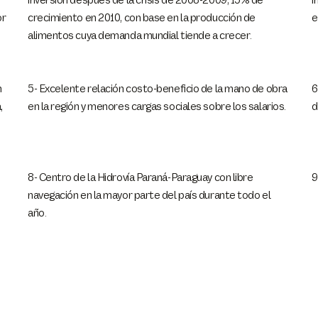
inversión después de la crisis de 2008-2009, 15% de
i
or
crecimiento en 2010, con base en la producción de
e
alimentos cuya demanda mundial tiende a crecer.
n
5- Excelente relación costo-beneficio de la mano de obra
6
,
en la región y menores cargas sociales sobre los salarios.
d
8- Centro de la Hidrovía Paraná-Paraguay con libre
9
navegación en la mayor parte del país durante todo el
año.