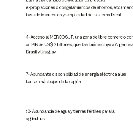
Latina (nunca hubo devaluaciones bruscas,
expropiaciones o congelamientos de ahorros, etc.) men
tasa de impuestos y simplicidad del sistema fiscal.
4- Acceso al MERCOSUR, una zona de libre comercio co
un PIB de US$ 2 billones, que también incluye a Argentina
Brasil y Uruguay.
7- Abundante disponibilidad de energía eléctrica a las
tarifas más bajas de la región.
10- Abundancia de agua y tierras fértiles para la
agricultura.